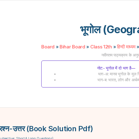
भूगोल (Geog
Board
»
Bihar Board
»
Class 12th
»
हिन्दी माध्यम
नवीनतम पाठ्यक्रम के अनु
नोट:- भूगोल में दो भाग है—
भाग-अ: मानव भूगोल के मूल सि
भाग-ब: भारत, लोग और अर्थव्
प्रश्न-उत्तर (Book Solution Pdf)
्तर (Subjective: Short & Long Questions)