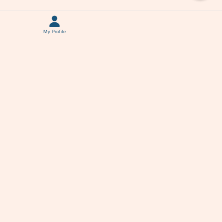
My Profile
Advertisment(Ad) by Google