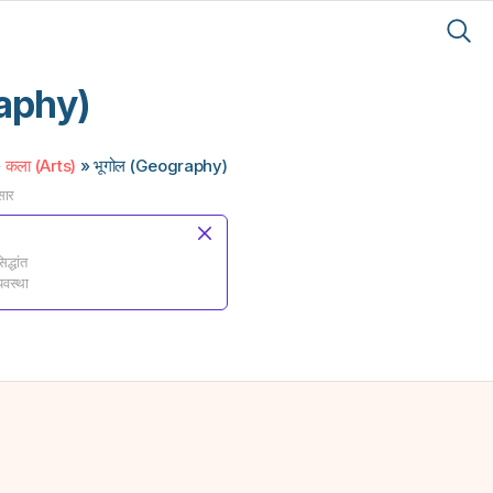
raphy)
»
कला (Arts)
» भूगोल (Geography)
सार
द्धांत
यवस्था