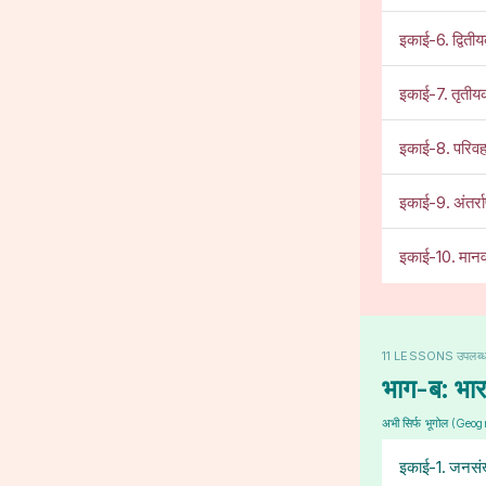
इकाई-6. द्वितीय
इकाई-7. तृतीयक
इकाई-8. परिवह
इकाई-9. अंतर्राष
इकाई-10. मानव
11 LESSONS उपलब्
भाग-ब: भार
अभी सिर्फ भूगोल (Geog
इकाई-1. जनसंख्